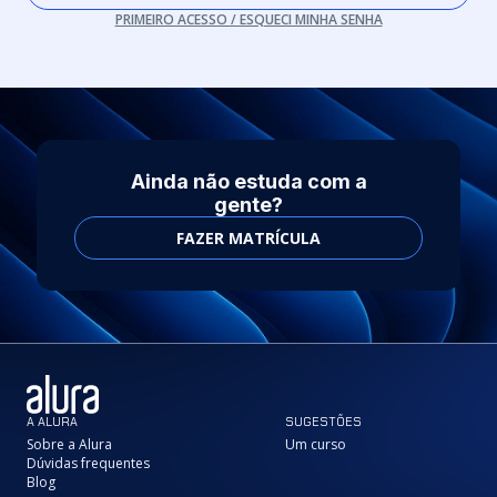
PRIMEIRO ACESSO / ESQUECI MINHA SENHA
Ainda não estuda com a
gente?
FAZER MATRÍCULA
A ALURA
SUGESTÕES
Sobre a Alura
Um curso
Dúvidas frequentes
Blog