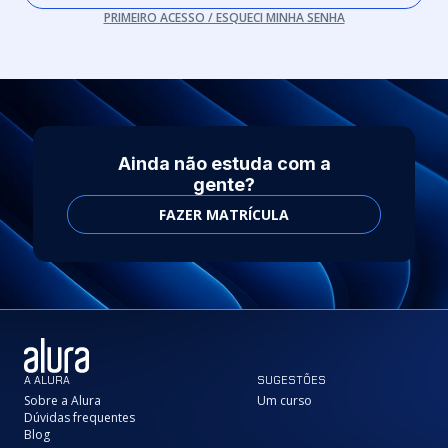
PRIMEIRO ACESSO / ESQUECI MINHA SENHA
Ainda não estuda com a
gente?
FAZER MATRÍCULA
A ALURA
SUGESTÕES
Sobre a Alura
Um curso
Dúvidas frequentes
Blog