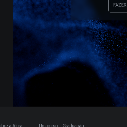
FAZER
bre a Alura
Um curso
Graduação