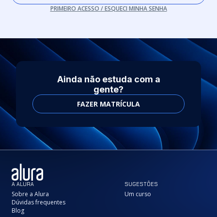
PRIMEIRO ACESSO / ESQUECI MINHA SENHA
Ainda não estuda com a
gente?
FAZER MATRÍCULA
A ALURA
SUGESTÕES
Sobre a Alura
Um curso
Dúvidas frequentes
Blog