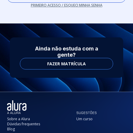
PRIMEIRO ACESSO / ESQUECI MINHA SENHA
Ainda não estuda com a
gente?
FAZER MATRÍCULA
A ALURA
SUGESTÕES
Sobre a Alura
Um curso
Dúvidas frequentes
Blog