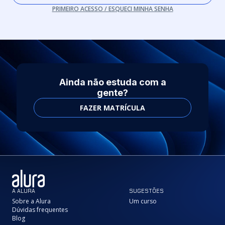
PRIMEIRO ACESSO / ESQUECI MINHA SENHA
Ainda não estuda com a
gente?
FAZER MATRÍCULA
A ALURA
SUGESTÕES
Sobre a Alura
Um curso
Dúvidas frequentes
Blog