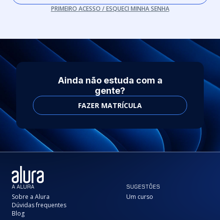
PRIMEIRO ACESSO / ESQUECI MINHA SENHA
Ainda não estuda com a
gente?
FAZER MATRÍCULA
A ALURA
SUGESTÕES
Sobre a Alura
Um curso
Dúvidas frequentes
Blog