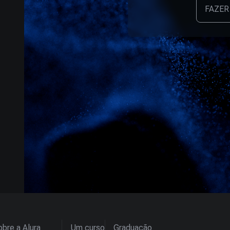
FAZER
bre a Alura
Um curso
Graduação