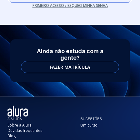
PRIMEIRO ACESSO / ESQUECI MINHA SENHA
Ainda não estuda com a
gente?
FAZER MATRÍCULA
A ALURA
SUGESTÕES
Sobre a Alura
Um curso
Dúvidas frequentes
Blog