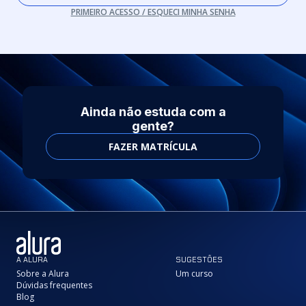
PRIMEIRO ACESSO / ESQUECI MINHA SENHA
Ainda não estuda com a
gente?
FAZER MATRÍCULA
A ALURA
SUGESTÕES
Sobre a Alura
Um curso
Dúvidas frequentes
Blog