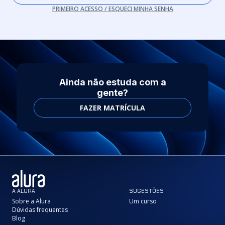
PRIMEIRO ACESSO / ESQUECI MINHA SENHA
Ainda não estuda com a
gente?
FAZER MATRÍCULA
A ALURA
SUGESTÕES
Sobre a Alura
Um curso
Dúvidas frequentes
Blog