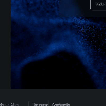
FAZER
bre a Alura
Um curso
Graduação