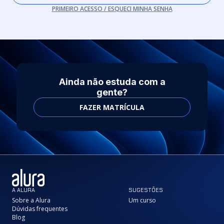
PRIMEIRO ACESSO / ESQUECI MINHA SENHA
Ainda não estuda com a
gente?
FAZER MATRÍCULA
A ALURA
SUGESTÕES
Sobre a Alura
Um curso
Dúvidas frequentes
Blog