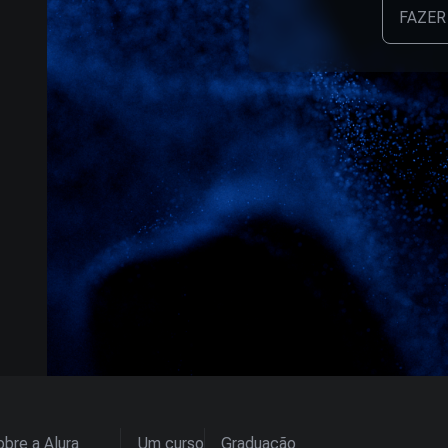
FAZER
bre a Alura
Um curso
Graduação