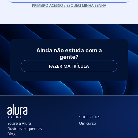
PRIMEIRO ACESSO / ESQUECI MINHA SENHA
Ainda não estuda com a
gente?
FAZER MATRÍCULA
A ALURA
SUGESTÕES
Sobre a Alura
Um curso
Dúvidas frequentes
Blog