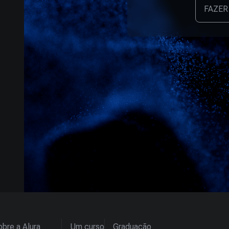
FAZER
bre a Alura
Um curso
Graduação