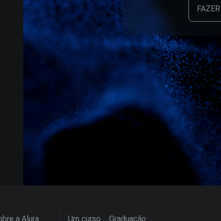
FAZER
bre a Alura
Um curso
Graduação