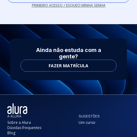
PRIMEIRO ACESSO / ESQUECI MINHA SENHA
Ainda não estuda com a
gente?
FAZER MATRÍCULA
A ALURA
SUGESTÕES
Sobre a Alura
Um curso
Dúvidas frequentes
Blog