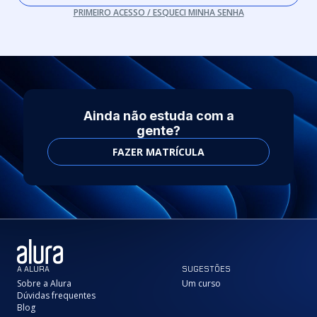
PRIMEIRO ACESSO / ESQUECI MINHA SENHA
Ainda não estuda com a
gente?
FAZER MATRÍCULA
A ALURA
SUGESTÕES
Sobre a Alura
Um curso
Dúvidas frequentes
Blog