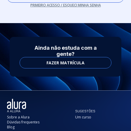
PRIMEIRO ACESSO / ESQUECI MINHA SENHA
Ainda não estuda com a
gente?
FAZER MATRÍCULA
A ALURA
SUGESTÕES
Sobre a Alura
Um curso
Dúvidas frequentes
Blog