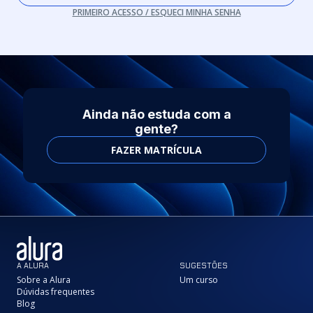
PRIMEIRO ACESSO / ESQUECI MINHA SENHA
Ainda não estuda com a
gente?
FAZER MATRÍCULA
A ALURA
SUGESTÕES
Sobre a Alura
Um curso
Dúvidas frequentes
Blog