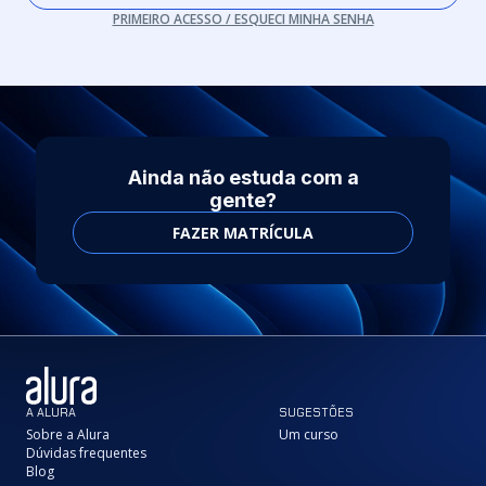
PRIMEIRO ACESSO / ESQUECI MINHA SENHA
Ainda não estuda com a
gente?
FAZER MATRÍCULA
A ALURA
SUGESTÕES
Sobre a Alura
Um curso
Dúvidas frequentes
Blog