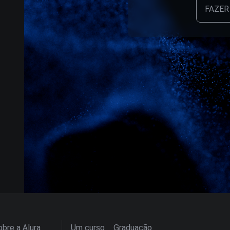
FAZER
bre a Alura
Um curso
Graduação