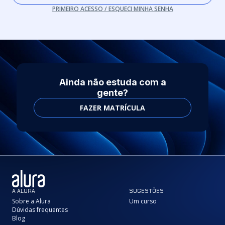
PRIMEIRO ACESSO / ESQUECI MINHA SENHA
Ainda não estuda com a
gente?
FAZER MATRÍCULA
A ALURA
SUGESTÕES
Sobre a Alura
Um curso
Dúvidas frequentes
Blog