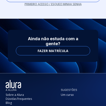
PRIMEIRO ACESSO / ESQUECI MINHA SENHA
Ainda não estuda com a
gente?
FAZER MATRÍCULA
A ALURA
SUGESTÕES
Sobre a Alura
Um curso
Dúvidas frequentes
Blog