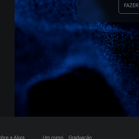
FAZER
bre a Alura
Um curso
Graduação