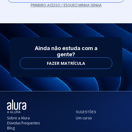
PRIMEIRO ACESSO / ESQUECI MINHA SENHA
Ainda não estuda com a
gente?
FAZER MATRÍCULA
A ALURA
SUGESTÕES
Sobre a Alura
Um curso
Dúvidas frequentes
Blog