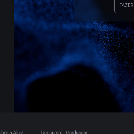
FAZER
bre a Alura
Um curso
Graduação