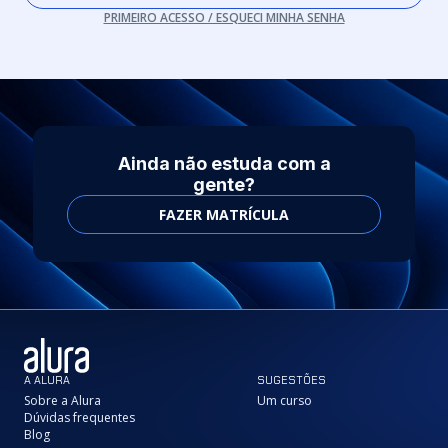
PRIMEIRO ACESSO / ESQUECI MINHA SENHA
Ainda não estuda com a
gente?
FAZER MATRÍCULA
A ALURA
SUGESTÕES
Sobre a Alura
Um curso
Dúvidas frequentes
Blog