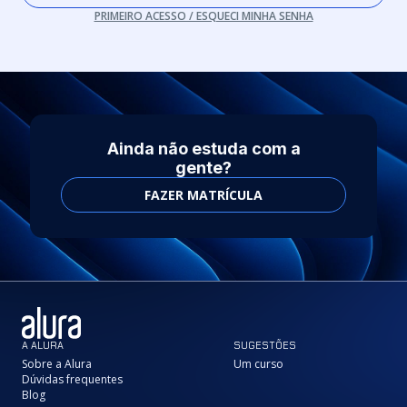
PRIMEIRO ACESSO / ESQUECI MINHA SENHA
Ainda não estuda com a
gente?
FAZER MATRÍCULA
A ALURA
SUGESTÕES
Sobre a Alura
Um curso
Dúvidas frequentes
Blog