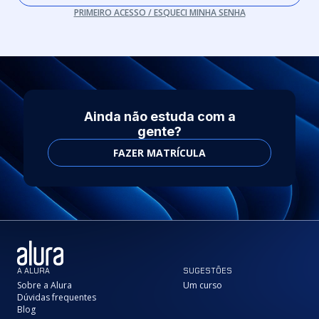
PRIMEIRO ACESSO / ESQUECI MINHA SENHA
Ainda não estuda com a
gente?
FAZER MATRÍCULA
A ALURA
SUGESTÕES
Sobre a Alura
Um curso
Dúvidas frequentes
Blog