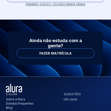
PRIMEIRO ACESSO / ESQUECI MINHA SENHA
Ainda não estuda com a
gente?
FAZER MATRÍCULA
A ALURA
SUGESTÕES
Sobre a Alura
Um curso
Dúvidas frequentes
Blog