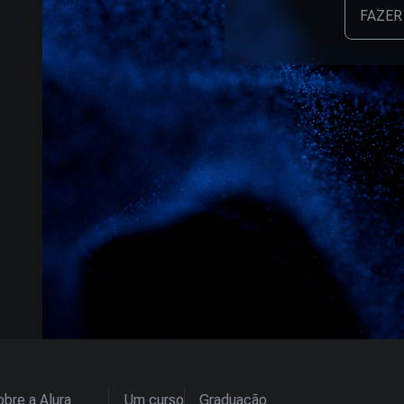
FAZER
bre a Alura
Um curso
Graduação