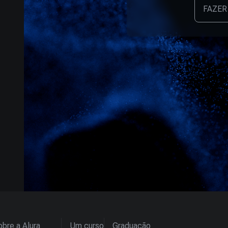
FAZER
bre a Alura
Um curso
Graduação