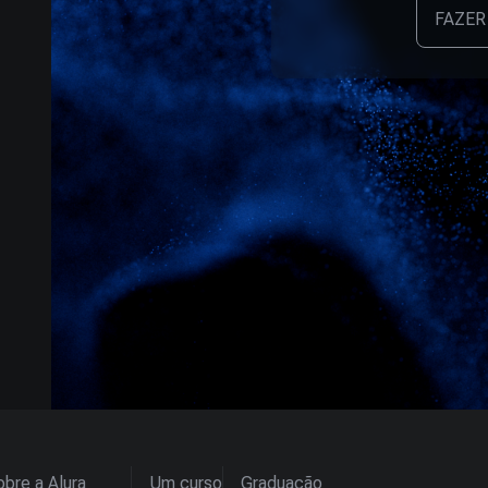
FAZER
bre a Alura
Um curso
Graduação