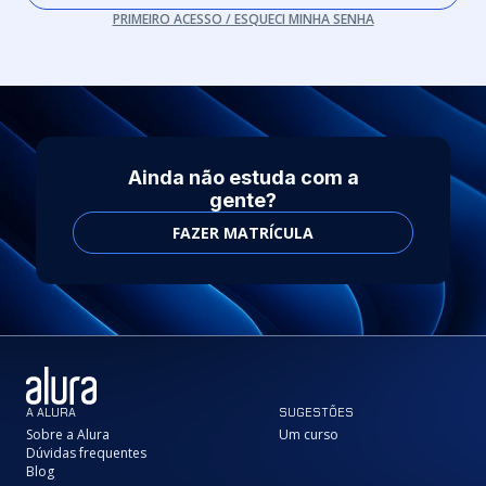
PRIMEIRO ACESSO / ESQUECI MINHA SENHA
Ainda não estuda com a
gente?
FAZER MATRÍCULA
A ALURA
SUGESTÕES
Sobre a Alura
Um curso
Dúvidas frequentes
Blog