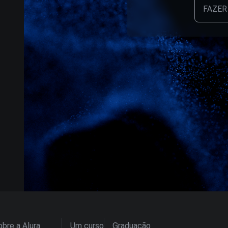
FAZER
bre a Alura
Um curso
Graduação