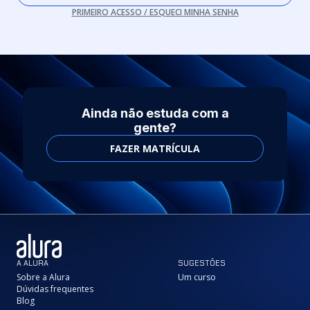
PRIMEIRO ACESSO / ESQUECI MINHA SENHA
Ainda não estuda com a
gente?
FAZER MATRÍCULA
A ALURA
SUGESTÕES
Sobre a Alura
Um curso
Dúvidas frequentes
Blog