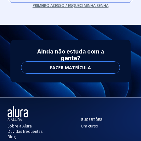
PRIMEIRO ACESSO / ESQUECI MINHA SENHA
Ainda não estuda com a
gente?
FAZER MATRÍCULA
A ALURA
SUGESTÕES
Sobre a Alura
Um curso
Dúvidas frequentes
Blog