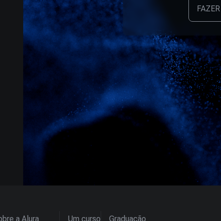
FAZER
bre a Alura
Um curso
Graduação