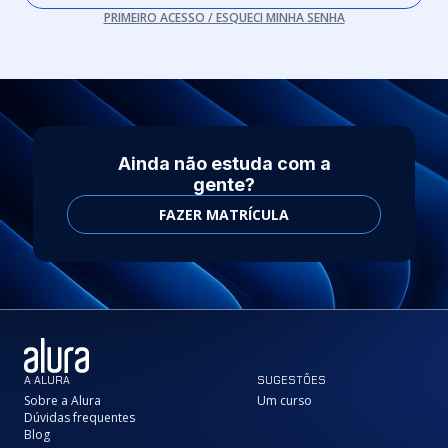
PRIMEIRO ACESSO / ESQUECI MINHA SENHA
Ainda não estuda com a
gente?
FAZER MATRÍCULA
A ALURA
SUGESTÕES
Sobre a Alura
Um curso
Dúvidas frequentes
Blog