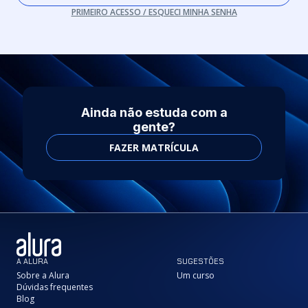
PRIMEIRO ACESSO / ESQUECI MINHA SENHA
Ainda não estuda com a
gente?
FAZER MATRÍCULA
A ALURA
SUGESTÕES
Sobre a Alura
Um curso
Dúvidas frequentes
Blog