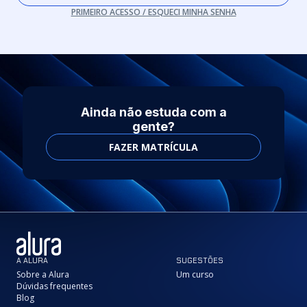
PRIMEIRO ACESSO / ESQUECI MINHA SENHA
Ainda não estuda com a
gente?
FAZER MATRÍCULA
A ALURA
SUGESTÕES
Sobre a Alura
Um curso
Dúvidas frequentes
Blog