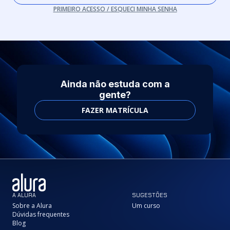
PRIMEIRO ACESSO / ESQUECI MINHA SENHA
Ainda não estuda com a
gente?
FAZER MATRÍCULA
A ALURA
SUGESTÕES
Sobre a Alura
Um curso
Dúvidas frequentes
Blog