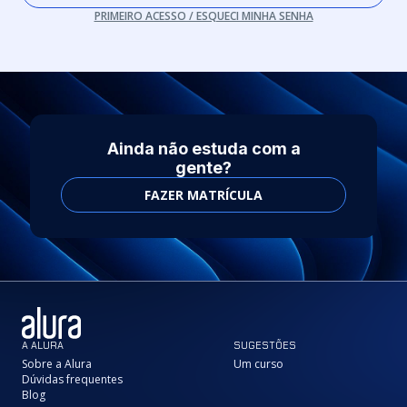
PRIMEIRO ACESSO / ESQUECI MINHA SENHA
Ainda não estuda com a
gente?
FAZER MATRÍCULA
A ALURA
SUGESTÕES
Sobre a Alura
Um curso
Dúvidas frequentes
Blog