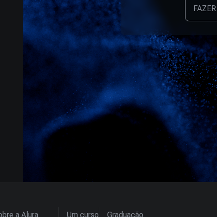
FAZER
bre a Alura
Um curso
Graduação