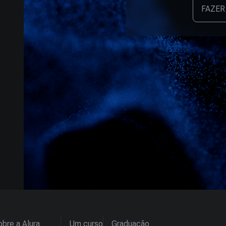
FAZER
bre a Alura
Um curso
Graduação