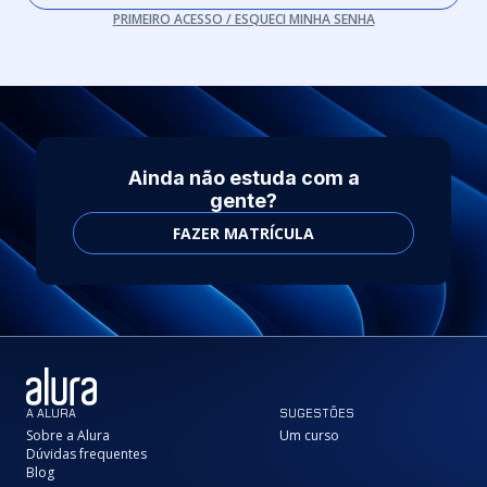
PRIMEIRO ACESSO / ESQUECI MINHA SENHA
Ainda não estuda com a
gente?
FAZER MATRÍCULA
A ALURA
SUGESTÕES
Sobre a Alura
Um curso
Dúvidas frequentes
Blog