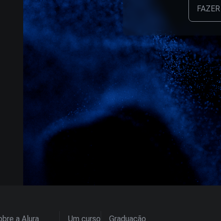
FAZER
bre a Alura
Um curso
Graduação