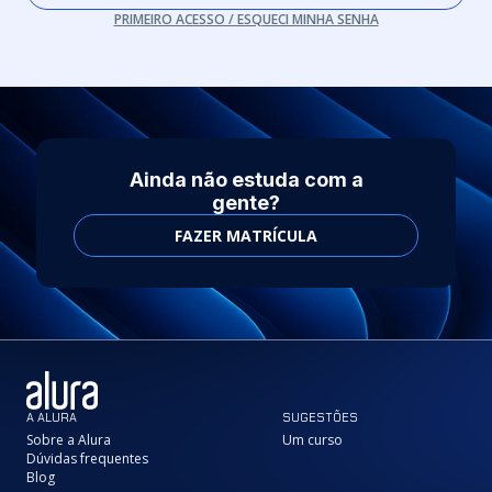
PRIMEIRO ACESSO / ESQUECI MINHA SENHA
Ainda não estuda com a
gente?
FAZER MATRÍCULA
A ALURA
SUGESTÕES
Sobre a Alura
Um curso
Dúvidas frequentes
Blog